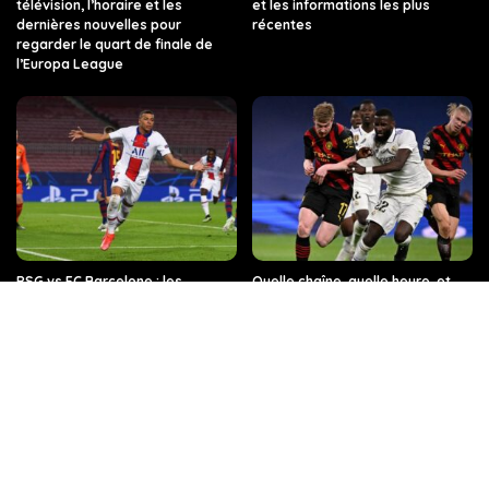
télévision, l’horaire et les
et les informations les plus
dernières nouvelles pour
récentes
regarder le quart de finale de
l’Europa League
PSG vs FC Barcelone : les
Quelle chaîne, quelle heure, et
dernières informations sur ce
toutes les infos sur le match Real
match de Ligue des champions,
Madrid – Manchester City en
sur quelle chaîne de télévision et
Ligue des champions ?
à quelle heure.