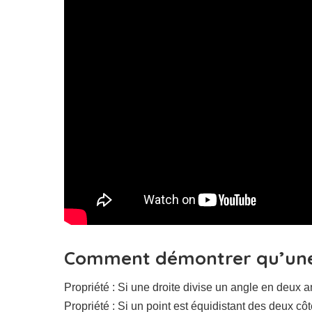
Comment démontrer qu’une l
Propriété : Si une droite divise un angle en deux a
Propriété : Si un point est équidistant des deux côté