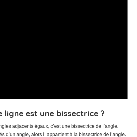
igne est une bissectrice ?
ngles adjacents égaux, c’est une bissectrice de l’angle.
s d’un angle, alors il appartient à la bissectrice de l’angle.