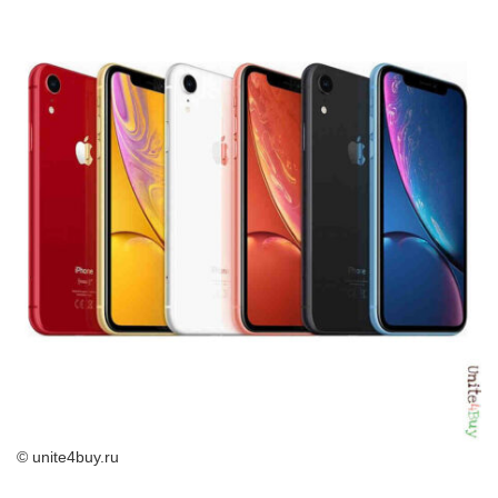
© unite4buy.ru