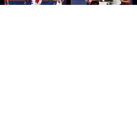
PSG vs FC Barcelone : les
Quelle chaîne, quelle heure, et
dernières informations sur ce
toutes les infos sur le match Real
match de Ligue des champions,
Madrid – Manchester City en
sur quelle chaîne de télévision et
Ligue des champions ?
à quelle heure.
Quelle chaîne de télévision et à
Regarder TF1 en Direct sur
quelle heure dois-je regarder
internet
Arsenal contre le Bayern de
Munich ?