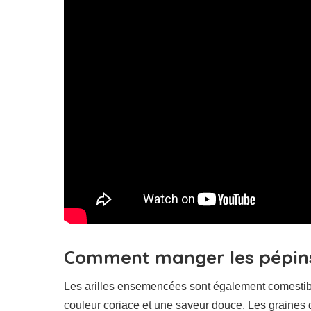
Comment manger les pépins
Les arilles ensemencées sont également comestibl
couleur coriace et une saveur douce. Les graines