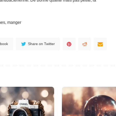
t antibactérienne. De bonne qualité mais pas petite, la
ines, manger
ebook
Share on Twitter