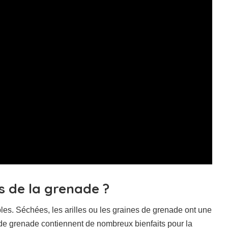
 de la grenade ?
es. Séchées, les arilles ou les graines de grenade ont une
 de grenade contiennent de nombreux bienfaits pour la