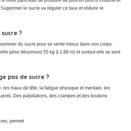
notre pancréas de produire de plus en plus d’insuline et
upprimer le sucre va réguler ce taux et réduire le
 sucre ?
consommer du sucre pour se sentir mieux dans son corps.
(elle pèse désormais 55 kg à 1,68 m) et surtout elle se sent
ge pas de sucre ?
 les maux de tête, la fatigue physique et mentale, les
équents. Des palpitations, des crampes et des boutons
cres, permet