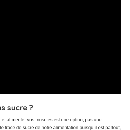
s sucre ?
et alimenter vos muscles est une option, pas une
te trace de sucre de notre alimentation puisqu’il est partout,