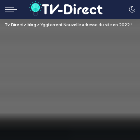
Tv Direct
>
blog
>
Yggtorrent Nouvelle adresse du site en 2022 !